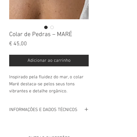
Colar de Pedras – MARÉ
Preço
€ 45,00
Adicionar ao carrinho
Inspirado pela fluidez do mar, o colar
Maré destaca-se pelos seus tons
vibrantes e detalhe orgânico.
INFORMAÇÕES E DADOS TÉCNICOS
INFORMAÇÃO
Colar em cerâmica e aço.
39,5cm de comprimento + 6cm de