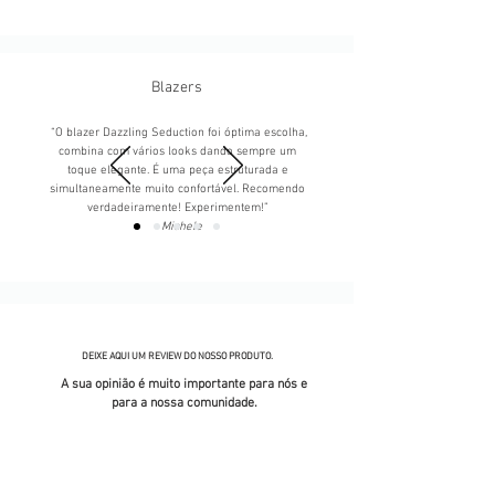
Blazers
“O blazer Dazzling Seduction foi óptima escolha,
combina com vários looks dando sempre um
toque elegante. É uma peça estruturada e
simultaneamente muito confortável. Recomendo
verdadeiramente! Experimentem!”
- Michele
DEIXE AQUI UM REVIEW DO NOSSO PRODUTO.
A sua opinião é muito importante para nós e
para a nossa comunidade.