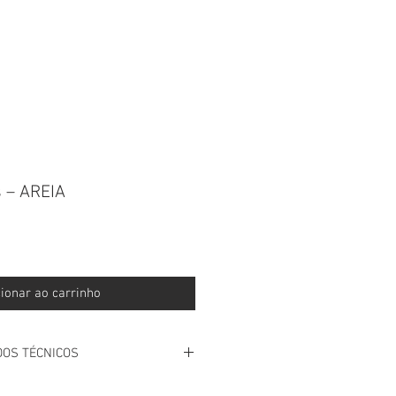
 CONNOSCO NO WHATSAPP
s – AREIA
ionar ao carrinho
DOS TÉCNICOS