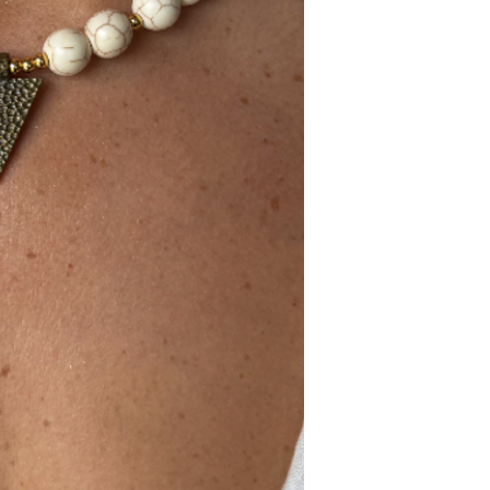
Colar em cerâmica e
39,5cm de comprime
Feito em Portugal.
DADOS TÉCNICOS
Material: Cerâmica e