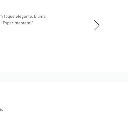
um toque elegante. É uma
e! Experimentem!”
e.