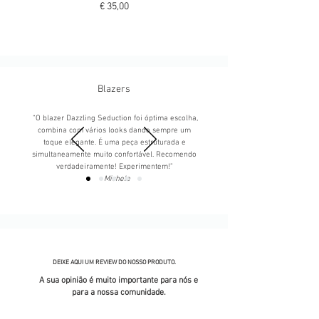
Preço
€ 35,00
Blazers
“O blazer Dazzling Seduction foi óptima escolha,
combina com vários looks dando sempre um
toque elegante. É uma peça estruturada e
simultaneamente muito confortável. Recomendo
verdadeiramente! Experimentem!”
- Michele
DEIXE AQUI UM REVIEW DO NOSSO PRODUTO.
A sua opinião é muito importante para nós e
para a nossa comunidade.