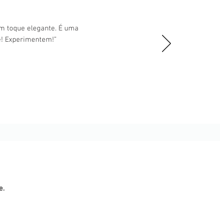
um toque elegante. É uma
e! Experimentem!”
e.