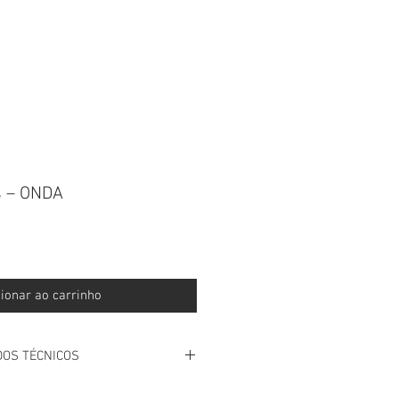
 CONNOSCO NO WHATSAPP
s – ONDA
ionar ao carrinho
DOS TÉCNICOS