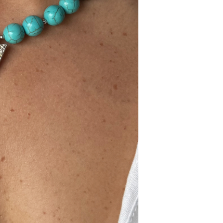
Colar em cerâmica e
40cm de compriment
Feito em Portugal.
DADOS TÉCNICOS
Material: Cerâmica e