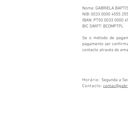
Nome: GABRIELA BAPTI
NIB: 0033 0000 4555 25
IBAN: PT50 0033 0000 4
BIC SWIFT: BCOMPTPL
Se o método de pagame
pagamento ser confirma
contacto através do em
H o r á r i o :
Segunda a Sext
C o n t a c t o :
contac@
gabr