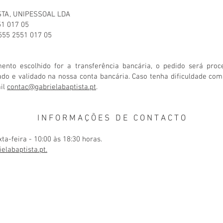
STA, UNIPESSOAL LDA
51 017 05
555 2551 017 05
nto escolhido for a transferência bancária, o pedido será pro
do e validado na nossa conta bancária. Caso tenha dificuldade co
ail
contac@gabrielabaptista.pt
.
I N F O R M A Ç Õ E S D E C O N T A C T O
a-feira - 10:00 às 18:30 horas.
iela
baptista
.pt
.