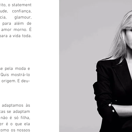
to, o statement
de, confiança,
cia, glamour,
o para além de
 amor morno. É
para a vida toda.
-se pela moda e
 Quis mostrá-lo
a origem. E deu-
s adaptamos às
ças se adaptam
não é só filha,
er é o que ela
 como os nossos