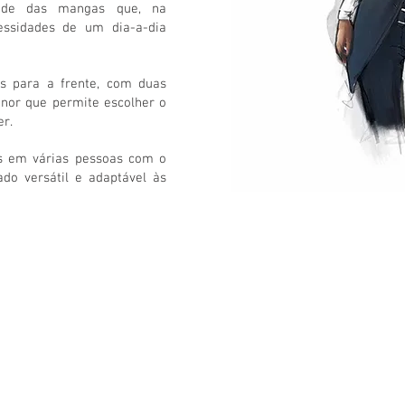
dade das mangas que, na
essidades de um dia-a-dia
s para a frente, com duas
or que permite escolher o
er.
s em várias pessoas com o
ado versátil e adaptável às
TA
LOJA ONLINE
C