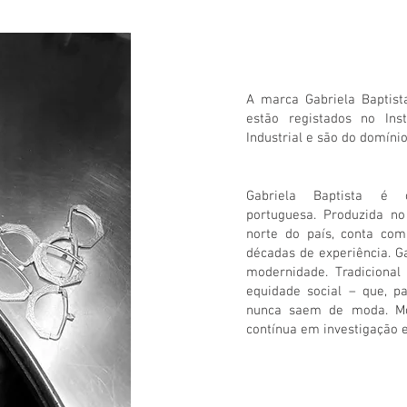
A marca Gabriela Baptist
estão registados no Ins
Industrial e são do domínio
Gabriela Baptista é
portuguesa. Produzida no 
norte do país, conta co
décadas de experiência. Ga
modernidade. Tradicional 
equidade social – que, p
nunca saem de moda. Mo
contínua em investigação 