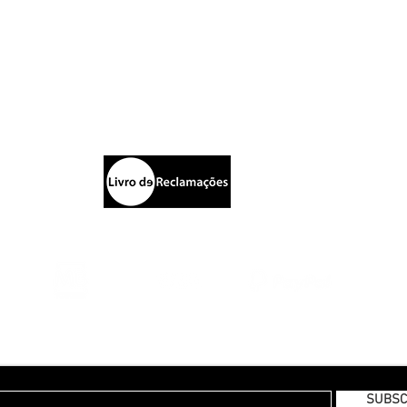
Blazers
C
Calças
ista
I
Chapéus
M
ia
Joalharia
T
Po
T
ESTAMOS A PREPARAR UMA NEWSLETTER MENSAL, PARA SÍ!
SUBSC