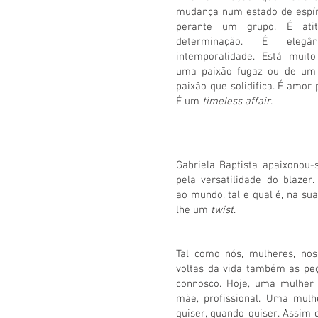
mudança num estado de espíri
perante um grupo. É atitu
determinação. É elegân
intemporalidade. Está muit
uma paixão fugaz ou de um
paixão que solidifica. É amor 
É um
timeless affair
.
Gabriela Baptista apaixonou
pela versatilidade do blazer.
ao mundo, tal e qual é, na su
lhe um
twist
.
Tal como nós, mulheres, no
voltas da vida também as pe
connosco. Hoje, uma mulher 
mãe, profissional. Uma mulh
quiser, quando quiser. Assim