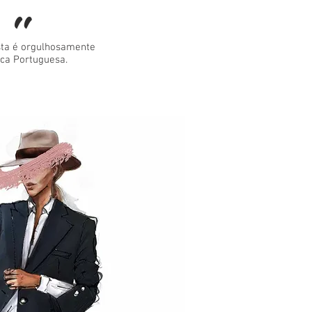
"
sta é orgulhosamente
a Portuguesa.