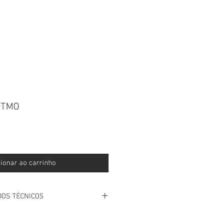
 CONNOSCO NO WHATSAPP
RITMO
ionar ao carrinho
DOS TÉCNICOS