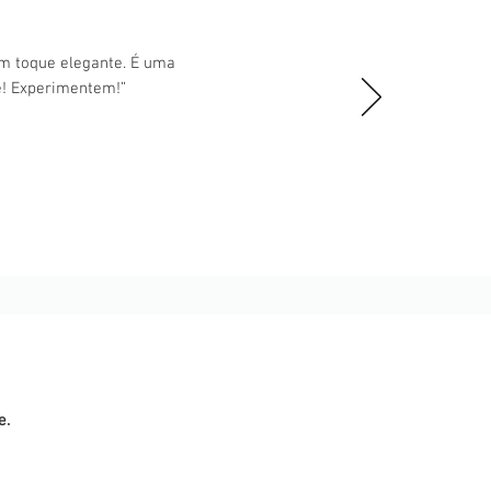
um toque elegante. É uma
e! Experimentem!”
e.