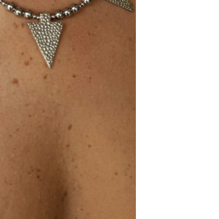
Colar em aço.
32cm de compriment
Feito em Portugal.
DADOS TÉCNICOS
Material: Aço.