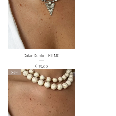
Colar Duplo – RITMO
Preço
€ 35,00
New