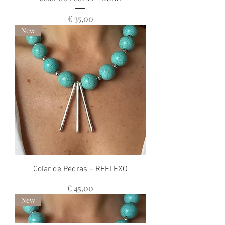
Preço
€ 35,00
New
Colar de Pedras – REFLEXO
Preço
€ 45,00
New