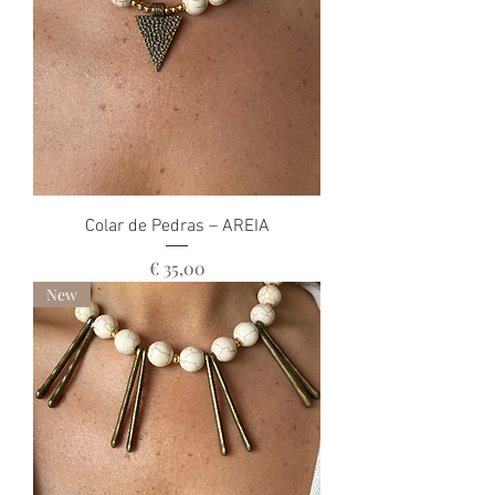
Colar de Pedras – AREIA
Preço
€ 35,00
New