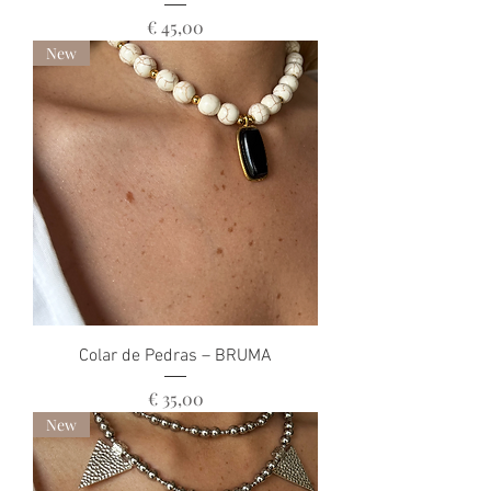
Preço
€ 45,00
New
Colar de Pedras – BRUMA
Preço
€ 35,00
New