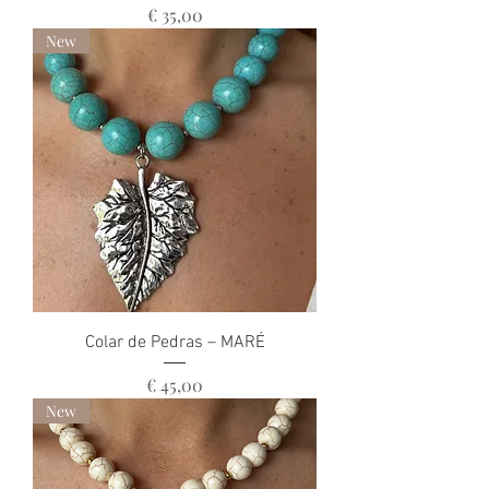
Preço
€ 35,00
New
Colar de Pedras – MARÉ
Preço
€ 45,00
New