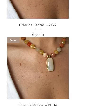
Colar de Pedras – ALVA
Preço
€ 35,00
New
Colar de Pedras – DUNA