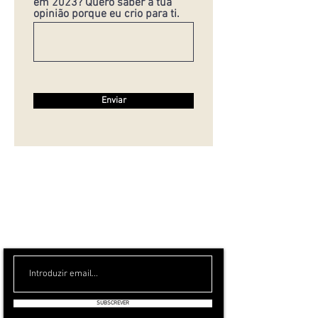
em 2023? Quero saber a tua
opinião porque eu crio para ti.
Enviar
ESTAMOS A PREPARAR UMA NEWSLETTER
MENSAL, PARA SÍ!
SUBSCREVER