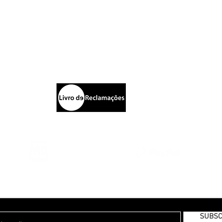
Blazers
C
Calças
ista
I
Chapéus
M
ia
Joalharia
T
Po
T
ESTAMOS A PREPARAR UMA NEWSLETTER MENSAL, PARA SÍ!
SUBSC