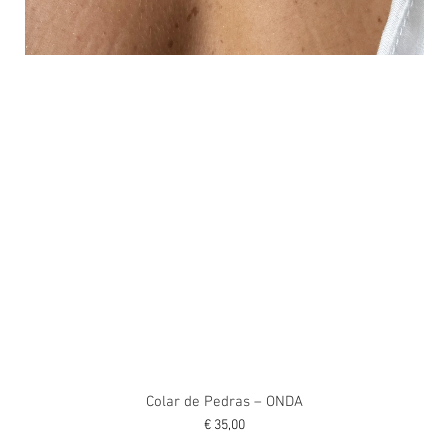
Colar de Pedras – ONDA
Preço
€ 35,00