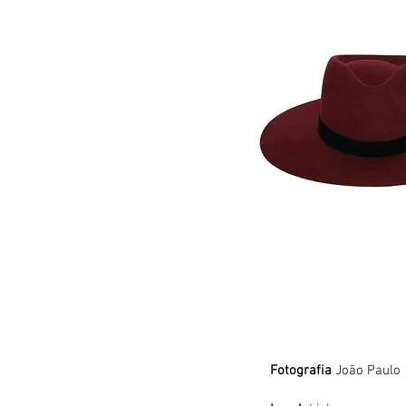
Fotografia
João Paulo